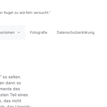
er Kugel zu würfeln versucht."
horismen
Fotografie
Datenschutzerklärung
 so selten.
man dann so
Momente des
ten Teil eines
, das nicht
och, das Unwich-