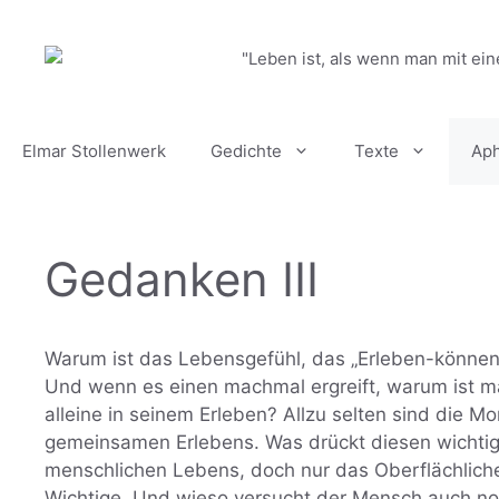
Zum
Inhalt
"Leben ist, als wenn man mit ein
springen
Elmar Stollenwerk
Gedichte
Texte
Ap
Gedanken III
Warum ist das Lebensgefühl, das „Erleben-können“
Und wenn es einen machmal ergreift, warum ist 
alleine in seinem Erleben? Allzu selten sind die 
gemeinsamen Erlebens. Was drückt diesen wichtigs
menschlichen Lebens, doch nur das Oberflächliche
Wichtige. Und wieso versucht der Mensch auch n